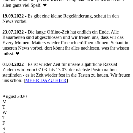
allen ganz viel Spaß! ❤
19.09.2022
- Es gibt eine kleine Regeländerung, schaut in den
News vorbei.
23.07.2022
- Die lange Offline-Zeit hat endlich ein Ende. Alle
Bauarbeiten sind abgeschlossen und wir freuen uns, dass wir das
Every Moment Matters wieder für euch eröffnen können. Schaut in
unseren News vorbei, dort könnt ihr alles nachlesen, was ihr wissen
müsst. ❤
01.03.2022
- Es ist wieder Zeit für unsere alljährliche Razzia!
Zudem wird vom 07.03. bis 13.03. der nächste Postmarathon
stattfinden - es ist Zeit wieder fest in die Tasten zu hauen. Wir freuen
uns schon! [
MEHR DAZU HIER
]
August 2020
M
T
W
T
F
S