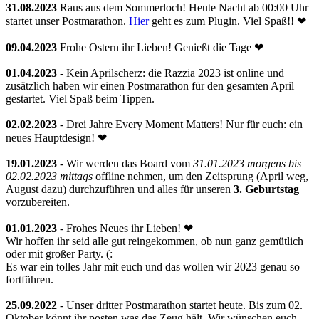
31.08.2023
Raus aus dem Sommerloch! Heute Nacht ab 00:00 Uhr
startet unser Postmarathon.
Hier
geht es zum Plugin. Viel Spaß!! ❤
09.04.2023
Frohe Ostern ihr Lieben! Genießt die Tage ❤
01.04.2023
- Kein Aprilscherz: die Razzia 2023 ist online und
zusätzlich haben wir einen Postmarathon für den gesamten April
gestartet. Viel Spaß beim Tippen.
02.02.2023
- Drei Jahre Every Moment Matters! Nur für euch: ein
neues Hauptdesign! ❤
19.01.2023
- Wir werden das Board vom
31.01.2023 morgens bis
02.02.2023 mittags
offline nehmen, um den Zeitsprung (April weg,
August dazu) durchzuführen und alles für unseren
3. Geburtstag
vorzubereiten.
01.01.2023
- Frohes Neues ihr Lieben! ❤
Wir hoffen ihr seid alle gut reingekommen, ob nun ganz gemütlich
oder mit großer Party. (:
Es war ein tolles Jahr mit euch und das wollen wir 2023 genau so
fortführen.
25.09.2022
- Unser dritter Postmarathon startet heute. Bis zum 02.
Oktober könnt ihr posten was das Zeug hält. Wir wünschen euch