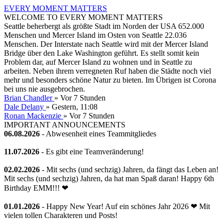
EVERY MOMENT MATTERS
WELCOME TO EVERY MOMENT MATTERS
Seattle beherbergt als größte Stadt im Norden der USA 652.000
Menschen und Mercer Island im Osten von Seattle 22.036
Menschen. Der Interstate nach Seattle wird mit der Mercer Island
Bridge über den Lake Washington geführt. Es stellt somit kein
Problem dar, auf Mercer Island zu wohnen und in Seattle zu
arbeiten. Neben ihrem verregneten Ruf haben die Städte noch viel
mehr und besonders schöne Natur zu bieten. Im Übrigen ist Corona
bei uns nie ausgebrochen.
Brian Chandler
»
Vor 7 Stunden
Dale Delany
»
Gestern
, 11:08
Ronan Mackenzie
»
Vor 7 Stunden
IMPORTANT ANNOUNCEMENTS
06.08.2026
- Abwesenheit eines Teammitgliedes
11.07.2026
- Es gibt eine Teamveränderung!
02.02.2026
- Mit sechs (und sechzig) Jahren, da fängt das Leben an!
Mit sechs (und sechzig) Jahren, da hat man Spaß daran! Happy 6th
Birthday EMM!!! ❤
01.01.2026
- Happy New Year! Auf ein schönes Jahr 2026 ❤ Mit
vielen tollen Charakteren und Posts!