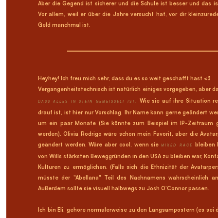
Aber die Gegend ist sicherer und die Schule ist besser und das is
Vor allem, weil er über die Jahre versucht hat, vor dir kleinzure
Geld manchmal ist.
Heyhey! Ich freu mich sehr, dass du es so weit geschafft hast <3
Vergangenheitstechnisch ist natürlich einiges vorgegeben, aber 
Wie sie auf ihre Situation r
DASS ALLES IN STEIN GEMEISSELT IST:
drauf ist, ist hier nur Vorschlag. Ihr Name kann gerne geändert we
um ein paar Monate (Sie könnte zum Beispiel im IP-Zeitraum 
werden). Olivia Rodrigo wäre schon mein Favorit, aber die Avat
geändert werden. Wäre aber cool, wenn sie
bleiben 
MIXED RACE
von Wills stärksten Beweggründen in den USA zu bleiben war, Konta
Kulturen zu ermöglichen. (Falls sich die Ethnizität der Avatarpe
müsste der "Abellana" Teil des Nachnamens wahrscheinlich an
Außerdem sollte sie visuell halbwegs zu Josh O'Connor passen.
Ich bin Eli, gehöre normalerweise zu den Langsampostern (es sei