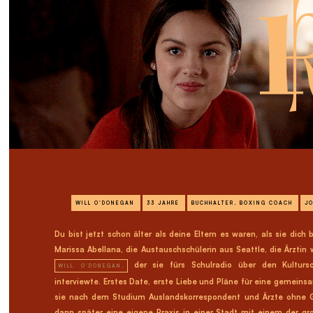
WILL O'DONEGAN
33 JAHRE
BUCHHALTER, BOXING COACH
J
Du bist jetzt schon älter als deine Eltern es waren, als sie di
Marissa Abellana, die Austauschschülerin aus Seattle, die Ärztin
der sie fürs Schulradio über den Kultur
WILL O'DONEGAN,
interviewte. Erstes Date, erste Liebe und Pläne für eine gemeins
sie nach dem Studium Auslandskorrespondent und Ärzte ohne 
dann später eine eigene Praxis in einer Stadt mit einem der gr