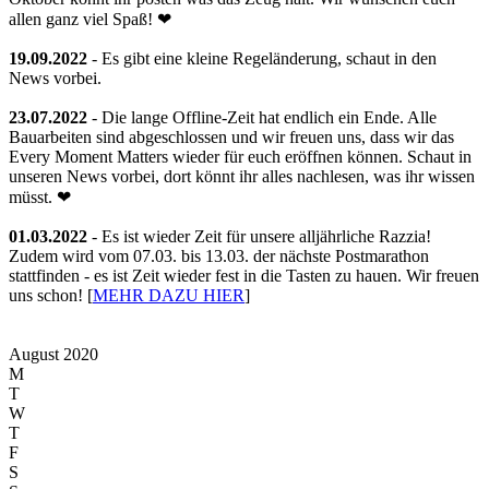
allen ganz viel Spaß! ❤
19.09.2022
- Es gibt eine kleine Regeländerung, schaut in den
News vorbei.
23.07.2022
- Die lange Offline-Zeit hat endlich ein Ende. Alle
Bauarbeiten sind abgeschlossen und wir freuen uns, dass wir das
Every Moment Matters wieder für euch eröffnen können. Schaut in
unseren News vorbei, dort könnt ihr alles nachlesen, was ihr wissen
müsst. ❤
01.03.2022
- Es ist wieder Zeit für unsere alljährliche Razzia!
Zudem wird vom 07.03. bis 13.03. der nächste Postmarathon
stattfinden - es ist Zeit wieder fest in die Tasten zu hauen. Wir freuen
uns schon! [
MEHR DAZU HIER
]
August 2020
M
T
W
T
F
S