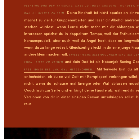
PLEASING UND DER TATSACHE, DASS DU IMMER ERMUTIGT WURDEST, 
Deine Kindheit ist nicht spurlos an dir 
UND DU SELBST ZU SEIN.
machst zu viel für Gruppenarbeiten und lässt dir Alkohol andrehe
sterben würdest, wenn Leute nicht mehr mit dir abhängen wo
Interessen sprichst du in doppeltem Tempo, weil der Enthusiasm
heraussprudelt, aber auch weil du Angst hast, dass es langweil
wenn du zu lange redest. Gleichzeitig steckt in dir eine junge Frau,
andere klein machen will:
SPIELERISCHE BELEIDIGUNGEN SIND BEI DE
und dein Dad ist als Nebenjob Boxing C
FORM, LIEBE ZU ZEIGEN
Mittlerweile bist du alt
FAST IMMER INS MMA GYM MITGENOMMEN.
entscheiden, ob du so viel Zeit mit Kampfsport verbringen willst
nicht: wenn du zuhause mal Energie oder Wut ablassen musst,
Couchtisch zur Seite und er fängt deine Fäuste ab, während ihr r
Versionen von dir in einer einzigen Person unterkriegen sollst, 
raus.