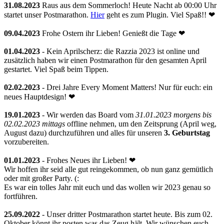
31.08.2023
Raus aus dem Sommerloch! Heute Nacht ab 00:00 Uhr
startet unser Postmarathon.
Hier
geht es zum Plugin. Viel Spaß!! ❤
09.04.2023
Frohe Ostern ihr Lieben! Genießt die Tage ❤
01.04.2023
- Kein Aprilscherz: die Razzia 2023 ist online und
zusätzlich haben wir einen Postmarathon für den gesamten April
gestartet. Viel Spaß beim Tippen.
02.02.2023
- Drei Jahre Every Moment Matters! Nur für euch: ein
neues Hauptdesign! ❤
19.01.2023
- Wir werden das Board vom
31.01.2023 morgens bis
02.02.2023 mittags
offline nehmen, um den Zeitsprung (April weg,
August dazu) durchzuführen und alles für unseren
3. Geburtstag
vorzubereiten.
01.01.2023
- Frohes Neues ihr Lieben! ❤
Wir hoffen ihr seid alle gut reingekommen, ob nun ganz gemütlich
oder mit großer Party. (:
Es war ein tolles Jahr mit euch und das wollen wir 2023 genau so
fortführen.
25.09.2022
- Unser dritter Postmarathon startet heute. Bis zum 02.
Oktober könnt ihr posten was das Zeug hält. Wir wünschen euch