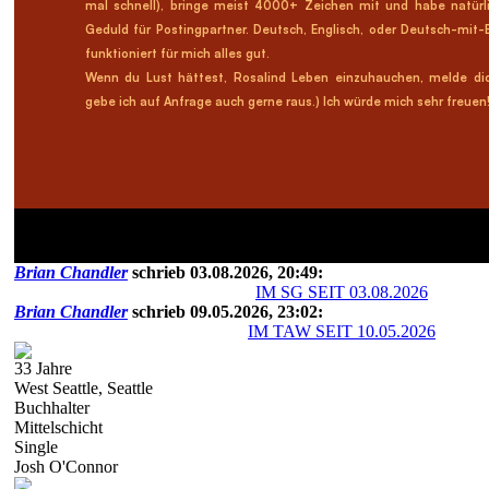
mal schnell), bringe meist 4000+ Zeichen mit und habe natürli
Geduld für Postingpartner. Deutsch, Englisch, oder Deutsch-mit
funktioniert für mich alles gut.
Wenn du Lust hättest, Rosalind Leben einzuhauchen, melde dic
gebe ich auf Anfrage auch gerne raus.) Ich würde mich sehr freuen
Brian Chandler
schrieb 03.08.2026, 20:49:
IM SG SEIT 03.08.2026
Brian Chandler
schrieb 09.05.2026, 23:02:
IM TAW SEIT 10.05.2026
33 Jahre
West Seattle, Seattle
Buchhalter
Mittelschicht
Single
Josh O'Connor