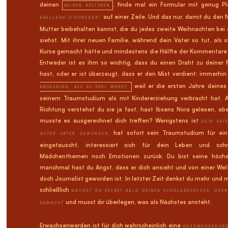
deinen
, finde mal ein Formular mit genug P
BEIDEN KULTUREN
auf einer Zeile. Und das nur, damit du den
ABELLANA-O'DONEGAN"
Mutter beibehalten kannst, die du jedes zweite Weihnachten bei
siehst. Mit ihrer neuen Familie, während dein Vater so tut, als 
Kurse gemacht hätte und mindestens die Hälfte der Kommentare ü
Entweder ist es ihm so wichtig, dass du einen Draht zu deiner 
hast, oder er ist überzeugt, dass er den Mist verdient: immerhin
weil er die ersten Jahre deine
ABGEHAUEN, ALS DU DREI WARST,
seinem Traumstudium als mit Kindererziehung verbracht hat. A
Richtung verstehst du sie ja fast, hast Ibsens Nora gelesen, a
musste es ausgerechnet dich treffen? Wenigstens ist
DEIN VAT
hat sofort sein Traumstudium für eine
GUTER VATER GEWORDEN,
eingetauscht, interessiert sich für dein Leben und sch
Mädchenthemen noch Emotionen zurück. Du bist seine höchste
manchmal hast du Angst, dass er dich ansieht und von einer Welt
doch Journalist geworden ist. In letzter Zeit denkst du mehr und 
schließlich
MACHST DU SELBST BALD DEINEN SCHULABSCHLUSS, ODER
und musst dir überlegen, was als Nächstes ansteht.
GEMACHT
Erwachsenwerden ist für dich wahrscheinlich eine
GRADWANDERUNG