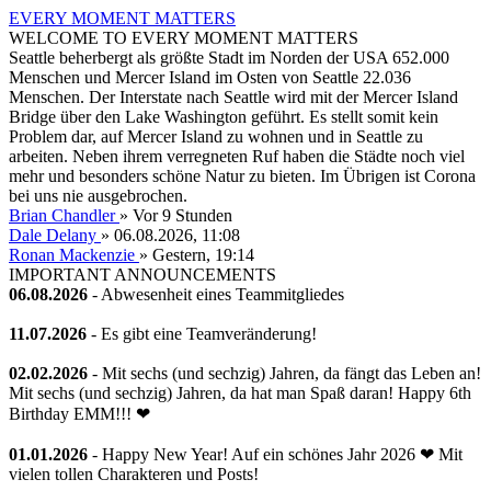
EVERY MOMENT MATTERS
WELCOME TO EVERY MOMENT MATTERS
Seattle beherbergt als größte Stadt im Norden der USA 652.000
Menschen und Mercer Island im Osten von Seattle 22.036
Menschen. Der Interstate nach Seattle wird mit der Mercer Island
Bridge über den Lake Washington geführt. Es stellt somit kein
Problem dar, auf Mercer Island zu wohnen und in Seattle zu
arbeiten. Neben ihrem verregneten Ruf haben die Städte noch viel
mehr und besonders schöne Natur zu bieten. Im Übrigen ist Corona
bei uns nie ausgebrochen.
Brian Chandler
»
Vor 9 Stunden
Dale Delany
» 06.08.2026, 11:08
Ronan Mackenzie
»
Gestern
, 19:14
IMPORTANT ANNOUNCEMENTS
06.08.2026
- Abwesenheit eines Teammitgliedes
11.07.2026
- Es gibt eine Teamveränderung!
02.02.2026
- Mit sechs (und sechzig) Jahren, da fängt das Leben an!
Mit sechs (und sechzig) Jahren, da hat man Spaß daran! Happy 6th
Birthday EMM!!! ❤
01.01.2026
- Happy New Year! Auf ein schönes Jahr 2026 ❤ Mit
vielen tollen Charakteren und Posts!