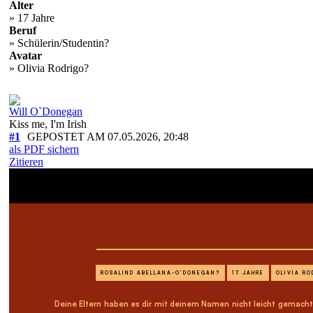
Alter
» 17 Jahre
Beruf
» Schülerin/Studentin?
Avatar
» Olivia Rodrigo?
Will O`Donegan
Kiss me, I'm Irish
#1
GEPOSTET AM 07.05.2026, 20:48
als PDF sichern
Zitieren
ROSALIND ABELLANA-O'DONEGAN?
17 JAHRE
OLIVIA RO
Deine Eltern haben es dir mit deinem Namen nicht leicht gemacht. 