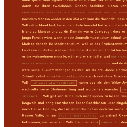
damit sie ihren zweieinhalb Kindern Stabilität bieten ko
AMBITIONIERTE TEENAGER MIT GROSSEN TRÄUMEN UND ZU WENIG
nachdem Marissa wieder in den USA war, kam die Nachricht, dass 
Will saß in Irland fest, bis er die Schule beendet hatte, zog dana
Island zu Marissa und zu dir. Damals war er überzeugt, dass es
junge Familie wäre, wenn er sein Journalismusstudium schnell u
Marissa danach ihr Medizinstudium, weil er das Studentenvis
Land sein zu dürfen, weil sein Traumberuf mehr auf Kontakten basi
er die wahrnehmen musste, während er sie hatte, weil
IHM NICHT
und ihr d
DASS ER MARISSA MIT EINER MENGE ARBEIT ALLEINE LIESS
wäre seine Zukunft wichtiger als Ihre. Als du drei Jahre alt wa
Zukunft selbst in die Hand und zog ohne euch und ohne Abschied
Will,
nahm das als den Wake-Up-C
PLÖTZLICH ALLEINERZIEHEND,
wechselte seine Studienrichtung und wurde letztenendes
BU
Will gibt sich Mühe, dich nicht spüren zu lassen, wie
LUXUSHOTEL.
langweilt und bring stattdessen lieber Geschichten über eingeb
nach Hause. Und hey, die Luxusbranche hat es euch vor sechs J
Rainier Valley in ein
zu ziehen! Okay,
HAUS IN WEST SEATTLE
bekommen, weil einer von Wills Freunden vom
den 
KAMPFSPORT