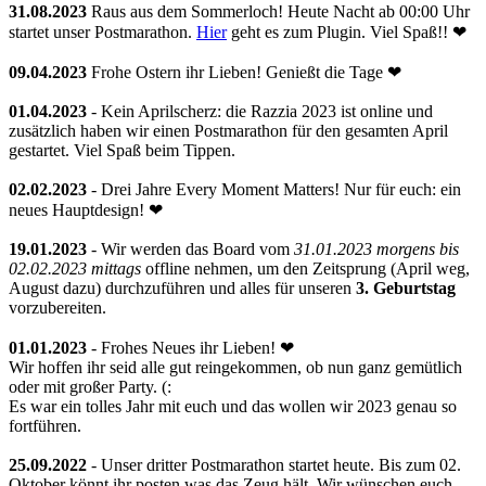
31.08.2023
Raus aus dem Sommerloch! Heute Nacht ab 00:00 Uhr
startet unser Postmarathon.
Hier
geht es zum Plugin. Viel Spaß!! ❤
09.04.2023
Frohe Ostern ihr Lieben! Genießt die Tage ❤
01.04.2023
- Kein Aprilscherz: die Razzia 2023 ist online und
zusätzlich haben wir einen Postmarathon für den gesamten April
gestartet. Viel Spaß beim Tippen.
02.02.2023
- Drei Jahre Every Moment Matters! Nur für euch: ein
neues Hauptdesign! ❤
19.01.2023
- Wir werden das Board vom
31.01.2023 morgens bis
02.02.2023 mittags
offline nehmen, um den Zeitsprung (April weg,
August dazu) durchzuführen und alles für unseren
3. Geburtstag
vorzubereiten.
01.01.2023
- Frohes Neues ihr Lieben! ❤
Wir hoffen ihr seid alle gut reingekommen, ob nun ganz gemütlich
oder mit großer Party. (:
Es war ein tolles Jahr mit euch und das wollen wir 2023 genau so
fortführen.
25.09.2022
- Unser dritter Postmarathon startet heute. Bis zum 02.
Oktober könnt ihr posten was das Zeug hält. Wir wünschen euch