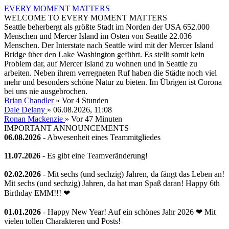
EVERY MOMENT MATTERS
WELCOME TO EVERY MOMENT MATTERS
Seattle beherbergt als größte Stadt im Norden der USA 652.000
Menschen und Mercer Island im Osten von Seattle 22.036
Menschen. Der Interstate nach Seattle wird mit der Mercer Island
Bridge über den Lake Washington geführt. Es stellt somit kein
Problem dar, auf Mercer Island zu wohnen und in Seattle zu
arbeiten. Neben ihrem verregneten Ruf haben die Städte noch viel
mehr und besonders schöne Natur zu bieten. Im Übrigen ist Corona
bei uns nie ausgebrochen.
Brian Chandler
»
Vor 4 Stunden
Dale Delany
» 06.08.2026, 11:08
Ronan Mackenzie
»
Vor 47 Minuten
IMPORTANT ANNOUNCEMENTS
06.08.2026
- Abwesenheit eines Teammitgliedes
11.07.2026
- Es gibt eine Teamveränderung!
02.02.2026
- Mit sechs (und sechzig) Jahren, da fängt das Leben an!
Mit sechs (und sechzig) Jahren, da hat man Spaß daran! Happy 6th
Birthday EMM!!! ❤
01.01.2026
- Happy New Year! Auf ein schönes Jahr 2026 ❤ Mit
vielen tollen Charakteren und Posts!