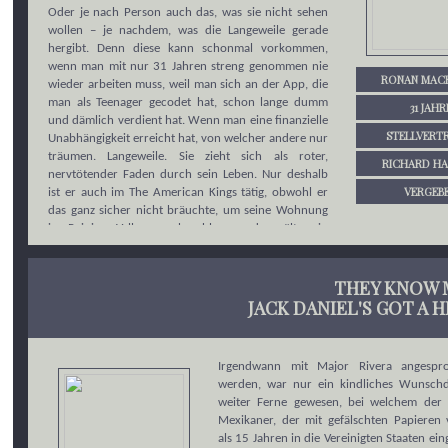
Oder je nach Person auch das, was sie nicht sehen
wollen – je nachdem, was die Langeweile gerade
hergibt. Denn diese kann schonmal vorkommen,
wenn man mit nur 31 Jahren streng genommen nie
RONAN MACK
wieder arbeiten muss, weil man sich an der App, die
man als Teenager gecodet hat, schon lange dumm
31 JAHR
und dämlich verdient hat. Wenn man eine finanzielle
STELLVERT
Unabhängigkeit erreicht hat, von welcher andere nur
träumen. Langeweile. Sie zieht sich als roter,
RICHARD H
nervtötender Faden durch sein Leben. Nur deshalb
VERGEB
ist er auch im The American Kings tätig, obwohl er
das ganz sicher nicht bräuchte, um seine Wohnung
in Rainier Valley zu bezahlen, und quält sein
Schlagzeug in seinem Folk-Punk-Trio, Yellin’ at
Pigeons, obwohl er den Idealismus seiner
Bandmitglieder eigentlich nur bedingt teilt. Alles für
THEY KNOW 
ein klein wenig Aufregung, eben. Es ist also auch kein
JACK DANIEL'S GOT A 
Wunder, dass es ihn, was die Liebe angeht, immer
wieder zu ein und derselben Frau zurückzieht,
obwohl diese eigentlich überhaupt nicht gut für ihn
Irgendwann mit Major Rivera angespr
ist. Denn eins muss man Echo Reacher lassen:
werden, war nur ein kindliches Wunsch
Langweilig ist es mit ihr nie.
weiter Ferne gewesen, bei welchem der 
Mexikaner, der mit gefälschten Papieren
als 15 Jahren in die Vereinigten Staaten einge