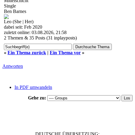
Mittelschicht
dir. Wenn du also Lust hast, einen der Charaktere zu übernehmen, dann m
Single
gern! Du kannst auch direkt unserem Discord joinen und wir schr
Ben Barnes
gemeinsam über alles.
Leo (She | Her)
Wir freuen uns auf dich. ♥
dabei seit: Feb 2020
zuletzt online: 03.08.2026, 21:58
2 Themen & 35 Posts (31 inplayposts)
«
Ein Thema zurück
|
Ein Thema vor
»
Antworten
In PDF umwandeln
Gehe zu:
DEUTSCHE ÜBERSETZUNG: