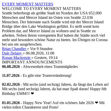
EVERY MOMENT MATTERS
WELCOME TO EVERY MOMENT MATTERS
Seattle beherbergt als größte Stadt im Norden der USA 652.000
Menschen und Mercer Island im Osten von Seattle 22.036
Menschen. Der Interstate nach Seattle wird mit der Mercer Island
Bridge über den Lake Washington geführt. Es stellt somit kein
Problem dar, auf Mercer Island zu wohnen und in Seattle zu
arbeiten. Neben ihrem verregneten Ruf haben die Städte noch viel
mehr und besonders schöne Natur zu bieten. Im Übrigen ist Corona
bei uns nie ausgebrochen.
Brian Chandler
»
Vor 9 Stunden
Dale Delany
» 06.08.2026, 11:08
Ronan Mackenzie
»
Gestern
, 19:14
IMPORTANT ANNOUNCEMENTS
06.08.2026
- Abwesenheit eines Teammitgliedes
11.07.2026
- Es gibt eine Teamveränderung!
02.02.2026
- Mit sechs (und sechzig) Jahren, da fängt das Leben an!
Mit sechs (und sechzig) Jahren, da hat man Spaß daran! Happy 6th
Birthday EMM!!! ❤
01.01.2026
- Happy New Year! Auf ein schönes Jahr 2026 ❤ Mit
vielen tollen Charakteren und Posts!