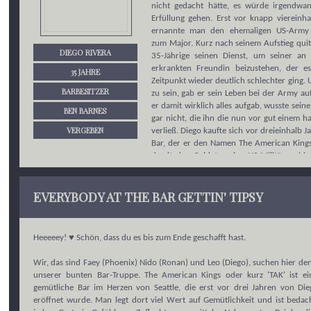
nicht gedacht hätte, es würde irgendwa
Erfüllung gehen. Erst vor knapp viereinha
ernannte man den ehemaligen US-Army 
zum Major. Kurz nach seinem Aufstieg quit
DIEGO RIVERA
35-Jährige seinen Dienst, um seiner an 
erkrankten Freundin beizustehen, der 
35 JAHRE
Zeitpunkt wieder deutlich schlechter ging. 
BARBESITZER
zu sein, gab er sein Leben bei der Army a
er damit wirklich alles aufgab, wusste sein
BEN BARNES
gar nicht, die ihn die nun vor gut einem h
VERGEBEN
verließ. Diego kaufte sich vor dreieinhalb J
Bar, der er den Namen The American King
damit den Soldaten des US-Militärs widme
steht er mit wahnsinnig wenig Geld und 
Rechnungen da und weiß nicht, wie er alle
EVERYBODY AT THE BAR GETTIN' TIPSY
soll. Verzweifelt und ausgelaugt schreckt
einmal mehr davor zurück, sich auf e
einzulassen, der alles andere als legal ist.
Heeeeey! ♥ Schön, dass du es bis zum Ende geschafft hast.
Wir, das sind Faey (Phoenix) Nido (Ronan) und Leo (Diego), suchen hier de
unserer bunten Bar-Truppe. The American Kings oder kurz 'TAK' ist ein
gemütliche Bar im Herzen von Seattle, die erst vor drei Jahren von Die
eröffnet wurde. Man legt dort viel Wert auf Gemütlichkeit und ist bedach