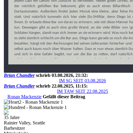
jedem Gast ein Gefühl von Zuflucht zu vermitteln. Neben guten Drinks, d
der reichlich gefüllten Bar bekommt, gibt es auch einen Billardtisch
Dartautomaten. Außerdem findet jeden Monat eine kleine, aber feine P
statt. Und natürlich tummeln sich hier viele (Ex-)Militär, denn Diego ist
ihnen. Er erbaute diese Bar um daran zu erinnern, wie viel diese Männer fü
tun. Deswegen gibt es auch eine große Wand, an der viele Bilder von (ge
Soldaten hängen, damit man sich immer an sie erinnern wird. Was noch kei
es sieht ziemlich schlecht um die Bar aus. Diego kann gerade so noch die An
bezahlen, hängt mit den Rechnungen bei seinen Lieferanten hinterher und 
selbst auch kaum noch über Wasser halten. Dass er nun etwas ziemlich D
und sich in eine Gefahr begibt, nur um die Bar zu retten, darf natürlic
erfahren. Seinen Angestellten sagt er, dass er nach Mexiko zu seiner Fami
während er eigentlich gerade gemeinsam mit Phoenix dabei ist, m
Wohnmobil nach Mexiko zu fahren, nur um es dort bis unter die Decke mi
Brian Chandler
schrieb 03.08.2026, 21:32:
weißen Päckchen füllen zu lassen und das Ganze wieder nach Seattle zu kut
IM SG SEIT 03.08.2026
Brian Chandler
schrieb 22.08.2025, 11:15:
Alle Avatare sind nur Vorschläge und können sehr gerne nach Belieben 
IM TAW SEIT 22.08.2025
werden. Auch ist keine der ausgeschriebenen Storylines festgelegt. Wir 
Ronan Mackenzie
Gefällt dieser Beitrag
offen für andere Ideen, andere Gesichter und so weiter. Wir wünschen un
1
nur die letzten zwei Mitglieder von unserem kleinen, aber feinen Bar
1
freuen uns darauf, wenn du Interesse daran hast, einen von ihnen zu üb
So oder so — es soll dein Charakter werden und dementsprechend sollst d
35 Jahre
so gestalten können, wie du möchtest. Nichts ist hier in Stein gemeißelt.
Rainier Valley, Seattle
Barbesitzer
Wir sind für alles offen und planen die genauen Beziehungen gerne indivi