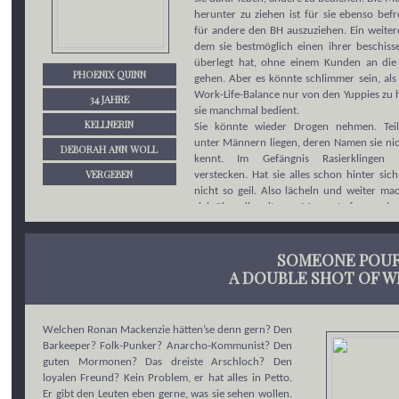
herunter zu ziehen ist für sie ebenso bef
für andere den BH auszuziehen. Ein weiter
dem sie bestmöglich einen ihrer beschiss
überlegt hat, ohne einem Kunden an die
PHOENIX QUINN
gehen. Aber es könnte schlimmer sein, als
Work-Life-Balance nur von den Yuppies zu 
34 JAHRE
sie manchmal bedient.
KELLNERIN
Sie könnte wieder Drogen nehmen. Tei
unter Männern liegen, deren Namen sie nic
DEBORAH ANN WOLL
kennt. Im Gefängnis Rasierklingen 
VERGEBEN
verstecken. Hat sie alles schon hinter si
nicht so geil. Also lächeln und weiter ma
sich über die seltenen Momente freuen, in
ein Bier mit ihrem Bruder und Cousins tri
wenn sie sich mal einen Kaffee aus dem 
leisten kann.
SOMEONE POUR
Vielleicht hätte sie nicht so breit lächeln soll
A DOUBLE SHOT OF W
mehrere Päckchen Koks, die ihr nicht gehö
Klo herunter gespült hat.
Welchen Ronan Mackenzie hätten’se denn gern? Den
Barkeeper? Folk-Punker? Anarcho-Kommunist? Den
guten Mormonen? Das dreiste Arschloch? Den
loyalen Freund? Kein Problem, er hat alles in Petto.
Er gibt den Leuten eben gerne, was sie sehen wollen.