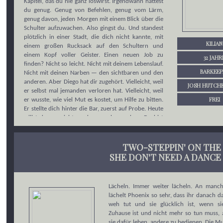
Kapitel, das du nie ganz loswirst. Irgendwann hattest
du genug. Genug von Befehlen, genug vom Lärm,
genug davon, jeden Morgen mit einem Blick über die
Schulter aufzuwachen. Also gingst du. Und standest
plötzlich in einer Stadt, die dich nicht kannte, mit
KILIAN
einem großen Rucksack auf den Schultern und
einem Kopf voller Geister. Einen neuen Job zu
32 JAHR
finden? Nicht so leicht. Nicht mit deinem Lebenslauf.
BARKEEP
Nicht mit deinen Narben — den sichtbaren und den
anderen. Aber Diego hat dir zugehört. Vielleicht, weil
JOSH HUTCH
er selbst mal jemanden verloren hat. Vielleicht, weil
FREI
er wusste, wie viel Mut es kostet, um Hilfe zu bitten.
Er stellte dich hinter die Bar, zuerst auf Probe. Heute
willst du gar nichts anderes mehr machen. Du bist
keiner von denen, die viel reden. Du hörst lieber zu.
Bist der ruhige Typ am anderen Ende des Tresens, der
Drinks mischt, als hätte er nie was anderes getan.
TWO-STEPPIN' ON THE 
Stammgäste mögen deine ruhige Art. Und obwohl du
SHE DON'T NEED A DANCE
nie darum gebeten hast, hast du im TAK eine Art
Zuhause gefunden. Einen Ort, der dich nimmt, wie
du bist. Einen Ort, an dem du wieder du sein darfst.
Lächeln. Immer weiter lächeln. An manc
lächelt Phoenix so sehr, dass ihr danach d
weh tut und sie glücklich ist, wenn si
Zuhause ist und nicht mehr so tun muss, 
sie dafür leben, andere zu bedienen. Die 