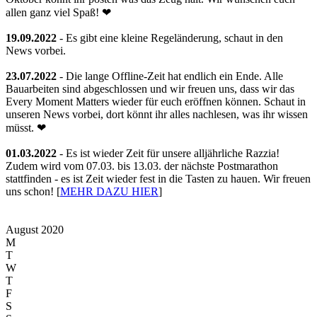
allen ganz viel Spaß! ❤
19.09.2022
- Es gibt eine kleine Regeländerung, schaut in den
News vorbei.
23.07.2022
- Die lange Offline-Zeit hat endlich ein Ende. Alle
Bauarbeiten sind abgeschlossen und wir freuen uns, dass wir das
Every Moment Matters wieder für euch eröffnen können. Schaut in
unseren News vorbei, dort könnt ihr alles nachlesen, was ihr wissen
müsst. ❤
01.03.2022
- Es ist wieder Zeit für unsere alljährliche Razzia!
Zudem wird vom 07.03. bis 13.03. der nächste Postmarathon
stattfinden - es ist Zeit wieder fest in die Tasten zu hauen. Wir freuen
uns schon! [
MEHR DAZU HIER
]
August 2020
M
T
W
T
F
S