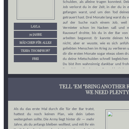
Schulden, als alleine tragen konntest. De
Job verlorst du in der Zeit, in der du in 
gefangen warst, und um den Tod deine
getrauert hast. Drei Monate lang warst du v
auf der Suche nach einem Job, weil 
LAYLA
Vermieter schon im Nacken saß und m
Rauswurf drohte, bis du in der Bar von
39 JAHRE
arbeiten begannst. Er kannte deinen 
MÄDCHEN FÜR ALLES
nicht, aber er wusste, wie es sich anfühl
geliebten Menschen im Krieg zu verlieren 
TESSA THOMPSON?
dir die ersten Monate sogar etwas oben dr
FREI
du deine Mietschulden schnell begleichen 
Du bist ihm wahnsinnig dankbar und froh
ihn mittlerweile als guten Freund betiteln 
Und jetzt, wo es nicht gut um die Bar ste
offiziell gar nicht wissen darfst, es 
TELL 'EM "BRING ANOTHER 
Telefonat von Diego aber überhört hast
diejenige, die helfen will. Deshalb bleib
WE NEED PLENTY
Beispiel auch mal unbezahlt länger und
Ende des Abends auch mal freiwillig 
durch. Und ja, vielleicht hat das auch wa
Als du das erste Mal durch die Tür der Bar tratst,
tun, dass dieser eine Stammgast immer
the
hattest du noch keinen Plan, wie dein Leben
standing
ist und du dich in seiner Nähe das
weitergehen sollte. Die Army liegt hinter dir — mehr
seit dem Tod deines Mannes wieder so
Jahre, als du anfangs bleiben wolltest, und mit ihr ein
wohlfühlen kannst.