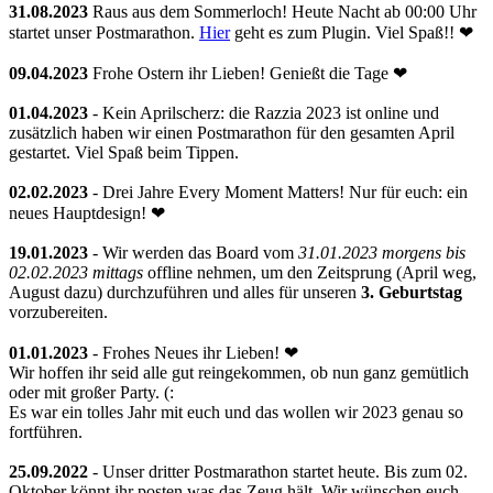
31.08.2023
Raus aus dem Sommerloch! Heute Nacht ab 00:00 Uhr
startet unser Postmarathon.
Hier
geht es zum Plugin. Viel Spaß!! ❤
09.04.2023
Frohe Ostern ihr Lieben! Genießt die Tage ❤
01.04.2023
- Kein Aprilscherz: die Razzia 2023 ist online und
zusätzlich haben wir einen Postmarathon für den gesamten April
gestartet. Viel Spaß beim Tippen.
02.02.2023
- Drei Jahre Every Moment Matters! Nur für euch: ein
neues Hauptdesign! ❤
19.01.2023
- Wir werden das Board vom
31.01.2023 morgens bis
02.02.2023 mittags
offline nehmen, um den Zeitsprung (April weg,
August dazu) durchzuführen und alles für unseren
3. Geburtstag
vorzubereiten.
01.01.2023
- Frohes Neues ihr Lieben! ❤
Wir hoffen ihr seid alle gut reingekommen, ob nun ganz gemütlich
oder mit großer Party. (:
Es war ein tolles Jahr mit euch und das wollen wir 2023 genau so
fortführen.
25.09.2022
- Unser dritter Postmarathon startet heute. Bis zum 02.
Oktober könnt ihr posten was das Zeug hält. Wir wünschen euch