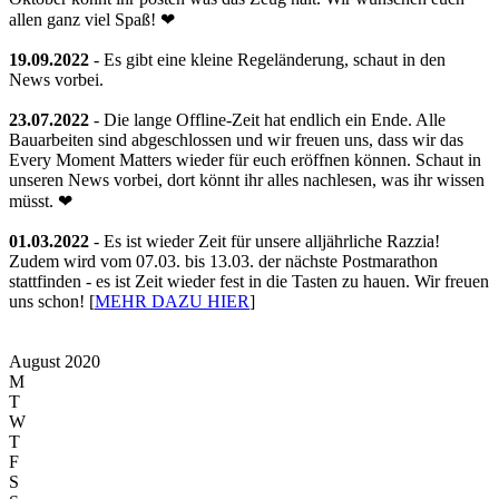
allen ganz viel Spaß! ❤
19.09.2022
- Es gibt eine kleine Regeländerung, schaut in den
News vorbei.
23.07.2022
- Die lange Offline-Zeit hat endlich ein Ende. Alle
Bauarbeiten sind abgeschlossen und wir freuen uns, dass wir das
Every Moment Matters wieder für euch eröffnen können. Schaut in
unseren News vorbei, dort könnt ihr alles nachlesen, was ihr wissen
müsst. ❤
01.03.2022
- Es ist wieder Zeit für unsere alljährliche Razzia!
Zudem wird vom 07.03. bis 13.03. der nächste Postmarathon
stattfinden - es ist Zeit wieder fest in die Tasten zu hauen. Wir freuen
uns schon! [
MEHR DAZU HIER
]
August 2020
M
T
W
T
F
S