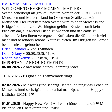
EVERY MOMENT MATTERS
WELCOME TO EVERY MOMENT MATTERS
Seattle beherbergt als größte Stadt im Norden der USA 652.000
Menschen und Mercer Island im Osten von Seattle 22.036
Menschen. Der Interstate nach Seattle wird mit der Mercer Island
Bridge über den Lake Washington geführt. Es stellt somit kein
Problem dar, auf Mercer Island zu wohnen und in Seattle zu
arbeiten. Neben ihrem verregneten Ruf haben die Städte noch viel
mehr und besonders schöne Natur zu bieten. Im Übrigen ist Corona
bei uns nie ausgebrochen.
Brian Chandler
»
Vor 9 Stunden
Dale Delany
» 06.08.2026, 11:08
Ronan Mackenzie
»
Gestern
, 19:14
IMPORTANT ANNOUNCEMENTS
06.08.2026
- Abwesenheit eines Teammitgliedes
11.07.2026
- Es gibt eine Teamveränderung!
02.02.2026
- Mit sechs (und sechzig) Jahren, da fängt das Leben an!
Mit sechs (und sechzig) Jahren, da hat man Spaß daran! Happy 6th
Birthday EMM!!! ❤
01.01.2026
- Happy New Year! Auf ein schönes Jahr 2026 ❤ Mit
vielen tollen Charakteren und Posts!