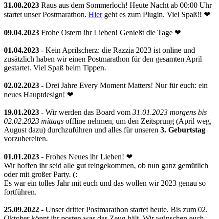
31.08.2023
Raus aus dem Sommerloch! Heute Nacht ab 00:00 Uhr
startet unser Postmarathon.
Hier
geht es zum Plugin. Viel Spaß!! ❤
09.04.2023
Frohe Ostern ihr Lieben! Genießt die Tage ❤
01.04.2023
- Kein Aprilscherz: die Razzia 2023 ist online und
zusätzlich haben wir einen Postmarathon für den gesamten April
gestartet. Viel Spaß beim Tippen.
02.02.2023
- Drei Jahre Every Moment Matters! Nur für euch: ein
neues Hauptdesign! ❤
19.01.2023
- Wir werden das Board vom
31.01.2023 morgens bis
02.02.2023 mittags
offline nehmen, um den Zeitsprung (April weg,
August dazu) durchzuführen und alles für unseren
3. Geburtstag
vorzubereiten.
01.01.2023
- Frohes Neues ihr Lieben! ❤
Wir hoffen ihr seid alle gut reingekommen, ob nun ganz gemütlich
oder mit großer Party. (:
Es war ein tolles Jahr mit euch und das wollen wir 2023 genau so
fortführen.
25.09.2022
- Unser dritter Postmarathon startet heute. Bis zum 02.
Oktober könnt ihr posten was das Zeug hält. Wir wünschen euch