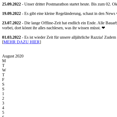
25.09.2022
- Unser dritter Postmarathon startet heute. Bis zum 02. 
19.09.2022
- Es gibt eine kleine Regeländerung, schaut in den News 
23.07.2022
- Die lange Offline-Zeit hat endlich ein Ende. Alle Baua
vorbei, dort könnt ihr alles nachlesen, was ihr wissen müsst. ❤
01.03.2022
- Es ist wieder Zeit für unsere alljährliche Razzia! Zudem
[
MEHR DAZU HIER
]
August 2020
M
T
W
T
F
S
S
1
2
3
4
5