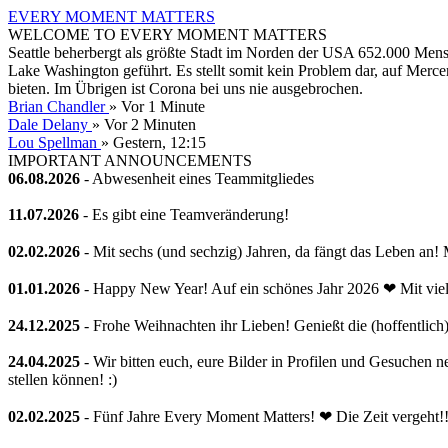
EVERY MOMENT MATTERS
WELCOME TO EVERY MOMENT MATTERS
Seattle beherbergt als größte Stadt im Norden der USA 652.000 Mensc
Lake Washington geführt. Es stellt somit kein Problem dar, auf Merc
bieten. Im Übrigen ist Corona bei uns nie ausgebrochen.
Brian Chandler
»
Vor 1 Minute
Dale Delany
»
Vor 2 Minuten
Lou Spellman
»
Gestern
, 12:15
IMPORTANT ANNOUNCEMENTS
06.08.2026
- Abwesenheit eines Teammitgliedes
11.07.2026
- Es gibt eine Teamveränderung!
02.02.2026
- Mit sechs (und sechzig) Jahren, da fängt das Leben an
01.01.2026
- Happy New Year! Auf ein schönes Jahr 2026 ❤ Mit viele
24.12.2025
- Frohe Weihnachten ihr Lieben! Genießt die (hoffentlich)
24.04.2025
- Wir bitten euch, eure Bilder in Profilen und Gesuchen 
stellen können! :)
02.02.2025
- Fünf Jahre Every Moment Matters! ❤ Die Zeit vergeht!