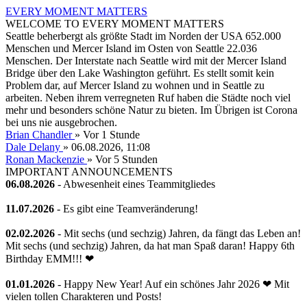
EVERY MOMENT MATTERS
WELCOME TO EVERY MOMENT MATTERS
Seattle beherbergt als größte Stadt im Norden der USA 652.000
Menschen und Mercer Island im Osten von Seattle 22.036
Menschen. Der Interstate nach Seattle wird mit der Mercer Island
Bridge über den Lake Washington geführt. Es stellt somit kein
Problem dar, auf Mercer Island zu wohnen und in Seattle zu
arbeiten. Neben ihrem verregneten Ruf haben die Städte noch viel
mehr und besonders schöne Natur zu bieten. Im Übrigen ist Corona
bei uns nie ausgebrochen.
Brian Chandler
»
Vor 1 Stunde
Dale Delany
» 06.08.2026, 11:08
Ronan Mackenzie
»
Vor 5 Stunden
IMPORTANT ANNOUNCEMENTS
06.08.2026
- Abwesenheit eines Teammitgliedes
11.07.2026
- Es gibt eine Teamveränderung!
02.02.2026
- Mit sechs (und sechzig) Jahren, da fängt das Leben an!
Mit sechs (und sechzig) Jahren, da hat man Spaß daran! Happy 6th
Birthday EMM!!! ❤
01.01.2026
- Happy New Year! Auf ein schönes Jahr 2026 ❤ Mit
vielen tollen Charakteren und Posts!