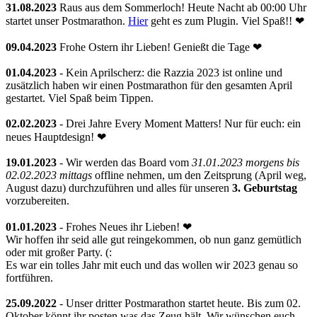
31.08.2023
Raus aus dem Sommerloch! Heute Nacht ab 00:00 Uhr
startet unser Postmarathon.
Hier
geht es zum Plugin. Viel Spaß!! ❤
09.04.2023
Frohe Ostern ihr Lieben! Genießt die Tage ❤
01.04.2023
- Kein Aprilscherz: die Razzia 2023 ist online und
zusätzlich haben wir einen Postmarathon für den gesamten April
gestartet. Viel Spaß beim Tippen.
02.02.2023
- Drei Jahre Every Moment Matters! Nur für euch: ein
neues Hauptdesign! ❤
19.01.2023
- Wir werden das Board vom
31.01.2023 morgens bis
02.02.2023 mittags
offline nehmen, um den Zeitsprung (April weg,
August dazu) durchzuführen und alles für unseren
3. Geburtstag
vorzubereiten.
01.01.2023
- Frohes Neues ihr Lieben! ❤
Wir hoffen ihr seid alle gut reingekommen, ob nun ganz gemütlich
oder mit großer Party. (:
Es war ein tolles Jahr mit euch und das wollen wir 2023 genau so
fortführen.
25.09.2022
- Unser dritter Postmarathon startet heute. Bis zum 02.
Oktober könnt ihr posten was das Zeug hält. Wir wünschen euch