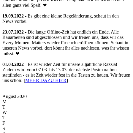
allen ganz viel Spaß! ❤
19.09.2022
- Es gibt eine kleine Regeländerung, schaut in den
News vorbei.
23.07.2022
- Die lange Offline-Zeit hat endlich ein Ende. Alle
Bauarbeiten sind abgeschlossen und wir freuen uns, dass wir das
Every Moment Matters wieder für euch eröffnen können. Schaut in
unseren News vorbei, dort könnt ihr alles nachlesen, was ihr wissen
müsst. ❤
01.03.2022
- Es ist wieder Zeit für unsere alljährliche Razzia!
Zudem wird vom 07.03. bis 13.03. der nächste Postmarathon
stattfinden - es ist Zeit wieder fest in die Tasten zu hauen. Wir freuen
uns schon! [
MEHR DAZU HIER
]
August 2020
M
T
W
T
F
S