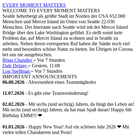
EVERY MOMENT MATTERS
WELCOME TO EVERY MOMENT MATTERS
Seattle beherbergt als größte Stadt im Norden der USA 652.000
Menschen und Mercer Island im Osten von Seattle 22.036
Menschen. Der Interstate nach Seattle wird mit der Mercer Island
Bridge über den Lake Washington geführt. Es stellt somit kein
Problem dar, auf Mercer Island zu wohnen und in Seattle zu
arbeiten. Neben ihrem verregneten Ruf haben die Städte noch viel
mehr und besonders schöne Natur zu bieten. Im Übrigen ist Corona
bei uns nie ausgebrochen.
Brian Chandler
»
Vor 7 Stunden
Dale Delany
»
Gestern
, 11:08
Lou Spellman
»
Vor 7 Stunden
IMPORTANT ANNOUNCEMENTS
06.08.2026
- Abwesenheit eines Teammitgliedes
11.07.2026
- Es gibt eine Teamveränderung!
02.02.2026
- Mit sechs (und sechzig) Jahren, da fängt das Leben an!
Mit sechs (und sechzig) Jahren, da hat man Spaß daran! Happy 6th
Birthday EMM!!! ❤
01.01.2026
- Happy New Year! Auf ein schönes Jahr 2026 ❤ Mit
vielen tollen Charakteren und Posts!