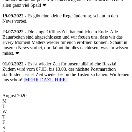
allen ganz viel Spaß! ❤
19.09.2022
- Es gibt eine kleine Regeländerung, schaut in den
News vorbei.
23.07.2022
- Die lange Offline-Zeit hat endlich ein Ende. Alle
Bauarbeiten sind abgeschlossen und wir freuen uns, dass wir das
Every Moment Matters wieder für euch eröffnen können. Schaut in
unseren News vorbei, dort könnt ihr alles nachlesen, was ihr wissen
müsst. ❤
01.03.2022
- Es ist wieder Zeit für unsere alljährliche Razzia!
Zudem wird vom 07.03. bis 13.03. der nächste Postmarathon
stattfinden - es ist Zeit wieder fest in die Tasten zu hauen. Wir freuen
uns schon! [
MEHR DAZU HIER
]
August 2020
M
T
W
T
F
S