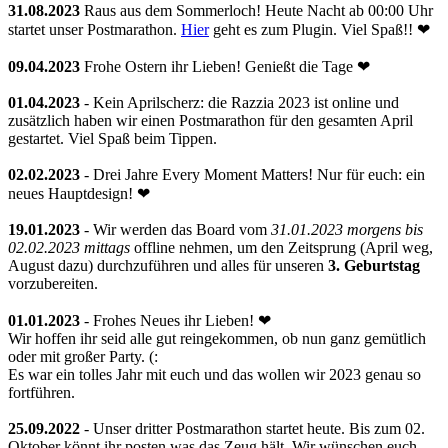
31.08.2023
Raus aus dem Sommerloch! Heute Nacht ab 00:00 Uhr
startet unser Postmarathon.
Hier
geht es zum Plugin. Viel Spaß!! ❤
09.04.2023
Frohe Ostern ihr Lieben! Genießt die Tage ❤
01.04.2023
- Kein Aprilscherz: die Razzia 2023 ist online und
zusätzlich haben wir einen Postmarathon für den gesamten April
gestartet. Viel Spaß beim Tippen.
02.02.2023
- Drei Jahre Every Moment Matters! Nur für euch: ein
neues Hauptdesign! ❤
19.01.2023
- Wir werden das Board vom
31.01.2023 morgens bis
02.02.2023 mittags
offline nehmen, um den Zeitsprung (April weg,
August dazu) durchzuführen und alles für unseren
3. Geburtstag
vorzubereiten.
01.01.2023
- Frohes Neues ihr Lieben! ❤
Wir hoffen ihr seid alle gut reingekommen, ob nun ganz gemütlich
oder mit großer Party. (:
Es war ein tolles Jahr mit euch und das wollen wir 2023 genau so
fortführen.
25.09.2022
- Unser dritter Postmarathon startet heute. Bis zum 02.
Oktober könnt ihr posten was das Zeug hält. Wir wünschen euch