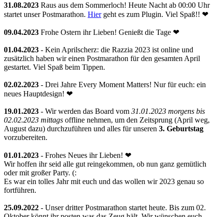
31.08.2023
Raus aus dem Sommerloch! Heute Nacht ab 00:00 Uhr
startet unser Postmarathon.
Hier
geht es zum Plugin. Viel Spaß!! ❤
09.04.2023
Frohe Ostern ihr Lieben! Genießt die Tage ❤
01.04.2023
- Kein Aprilscherz: die Razzia 2023 ist online und
zusätzlich haben wir einen Postmarathon für den gesamten April
gestartet. Viel Spaß beim Tippen.
02.02.2023
- Drei Jahre Every Moment Matters! Nur für euch: ein
neues Hauptdesign! ❤
19.01.2023
- Wir werden das Board vom
31.01.2023 morgens bis
02.02.2023 mittags
offline nehmen, um den Zeitsprung (April weg,
August dazu) durchzuführen und alles für unseren
3. Geburtstag
vorzubereiten.
01.01.2023
- Frohes Neues ihr Lieben! ❤
Wir hoffen ihr seid alle gut reingekommen, ob nun ganz gemütlich
oder mit großer Party. (:
Es war ein tolles Jahr mit euch und das wollen wir 2023 genau so
fortführen.
25.09.2022
- Unser dritter Postmarathon startet heute. Bis zum 02.
Oktober könnt ihr posten was das Zeug hält. Wir wünschen euch