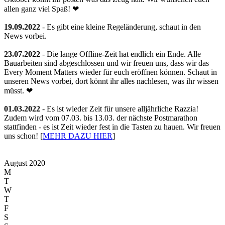
allen ganz viel Spaß! ❤
19.09.2022
- Es gibt eine kleine Regeländerung, schaut in den
News vorbei.
23.07.2022
- Die lange Offline-Zeit hat endlich ein Ende. Alle
Bauarbeiten sind abgeschlossen und wir freuen uns, dass wir das
Every Moment Matters wieder für euch eröffnen können. Schaut in
unseren News vorbei, dort könnt ihr alles nachlesen, was ihr wissen
müsst. ❤
01.03.2022
- Es ist wieder Zeit für unsere alljährliche Razzia!
Zudem wird vom 07.03. bis 13.03. der nächste Postmarathon
stattfinden - es ist Zeit wieder fest in die Tasten zu hauen. Wir freuen
uns schon! [
MEHR DAZU HIER
]
August 2020
M
T
W
T
F
S