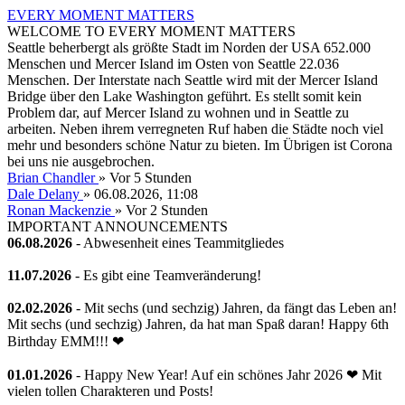
EVERY MOMENT MATTERS
WELCOME TO EVERY MOMENT MATTERS
Seattle beherbergt als größte Stadt im Norden der USA 652.000
Menschen und Mercer Island im Osten von Seattle 22.036
Menschen. Der Interstate nach Seattle wird mit der Mercer Island
Bridge über den Lake Washington geführt. Es stellt somit kein
Problem dar, auf Mercer Island zu wohnen und in Seattle zu
arbeiten. Neben ihrem verregneten Ruf haben die Städte noch viel
mehr und besonders schöne Natur zu bieten. Im Übrigen ist Corona
bei uns nie ausgebrochen.
Brian Chandler
»
Vor 5 Stunden
Dale Delany
» 06.08.2026, 11:08
Ronan Mackenzie
»
Vor 2 Stunden
IMPORTANT ANNOUNCEMENTS
06.08.2026
- Abwesenheit eines Teammitgliedes
11.07.2026
- Es gibt eine Teamveränderung!
02.02.2026
- Mit sechs (und sechzig) Jahren, da fängt das Leben an!
Mit sechs (und sechzig) Jahren, da hat man Spaß daran! Happy 6th
Birthday EMM!!! ❤
01.01.2026
- Happy New Year! Auf ein schönes Jahr 2026 ❤ Mit
vielen tollen Charakteren und Posts!